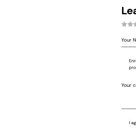
Le
Enr
pro
I a