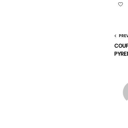
PRE
COUP
PYRE