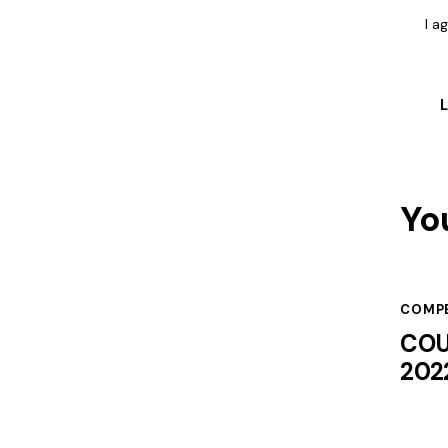
I a
Yo
COMPE
COU
202