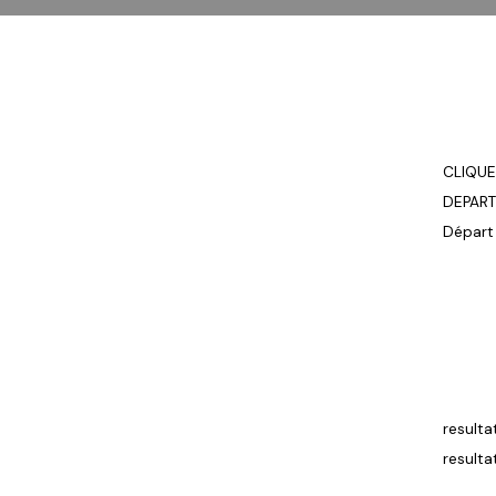
CLIQUE
DEPAR
Départ
result
result