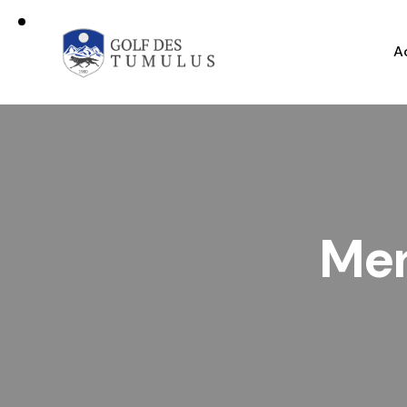
A
Men