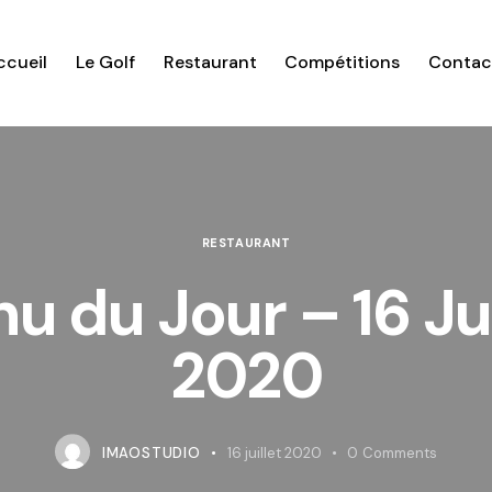
ccueil
Le Golf
Restaurant
Compétitions
Contac
RESTAURANT
u du Jour – 16 Jui
2020
IMAOSTUDIO
16 juillet 2020
0
Comments