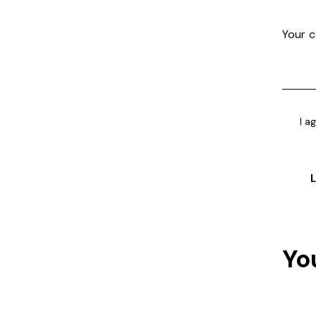
I a
Yo