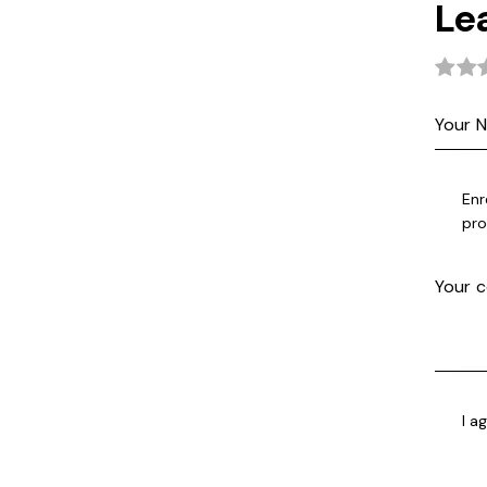
Le
Enr
pro
I a