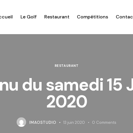
ccueil
Le Golf
Restaurant
Compétitions
Contac
RESTAURANT
u du samedi 15 
2020
IMAOSTUDIO
13 juin 2020
0
Comments