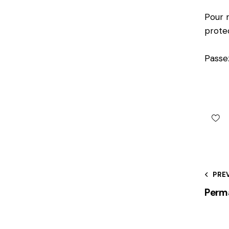
Pour 
protec
Passez
PRE
Perm