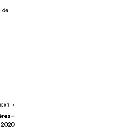
e de
NEXT
ères –
n 2020