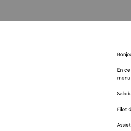
Bonjou
En ce
menu 
Salad
Filet
Assie