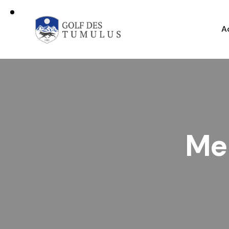
A
Men