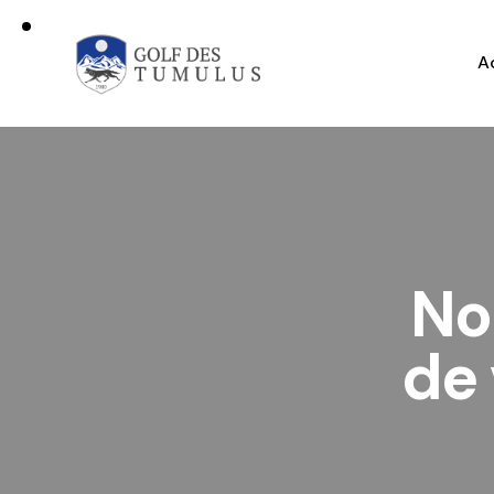
A
No
de 