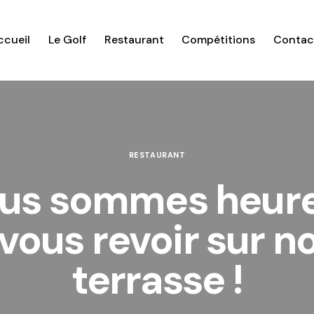
ccueil
Le Golf
Restaurant
Compétitions
Contac
RESTAURANT
us sommes heur
vous revoir sur n
terrasse !