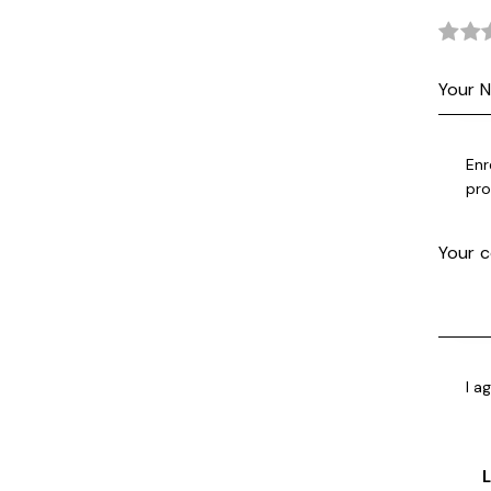
Enr
pro
I a