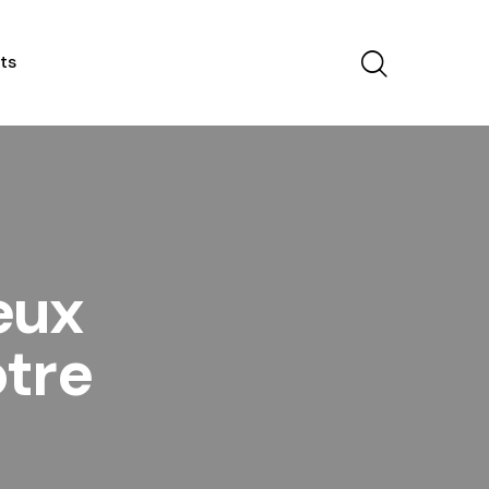
ts
eux
otre