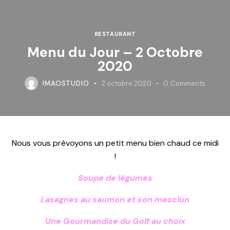
RESTAURANT
Menu du Jour – 2 Octobre
2020
IMAOSTUDIO
2 octobre 2020
0
Comments
Nous vous prévoyons un petit menu bien chaud ce midi
!
Soupe de légumes
Lasagnes au saumon et son mesclun
Une Gourmandise du Golf au choix