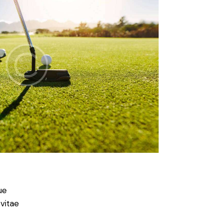
ue
 vitae