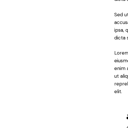
Sed ut
accus
ipsa, 
dicta 
Lorem 
eiusm
enim a
ut ali
repre
elit.