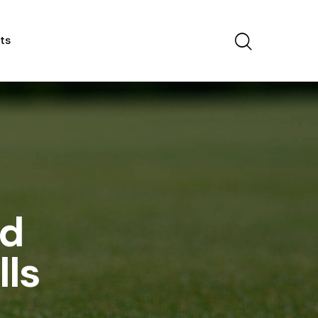
ts
ed
lls