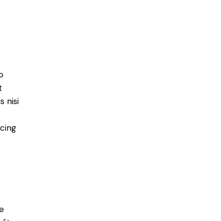
o
t
 nisi
scing
e