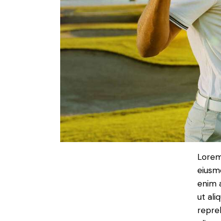
Lorem 
eiusm
enim a
ut ali
repre