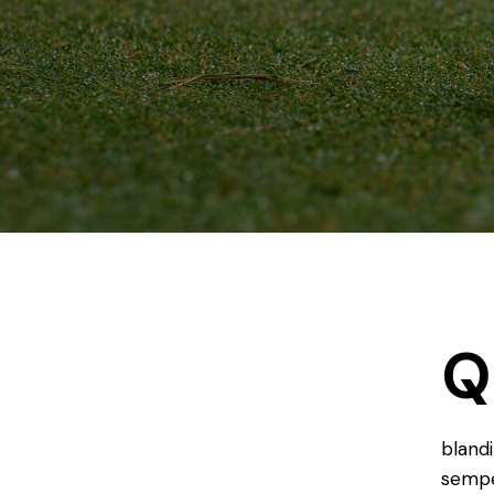
Q
blandi
semper