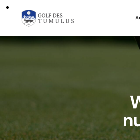
A
W
nu