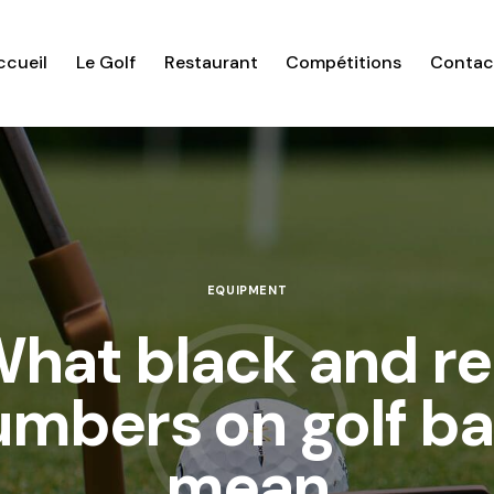
ccueil
Le Golf
Restaurant
Compétitions
Contac
EQUIPMENT
hat black and r
mbers on golf ba
mean