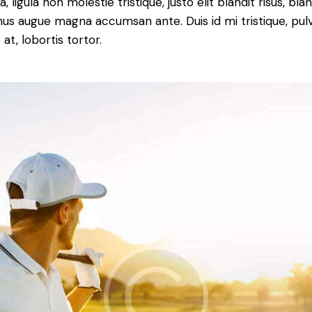
a, ligula non molestie tristique, justo elit blandit risus, blan
us augue magna accumsan ante. Duis id mi tristique, pulv
at, lobortis tortor.