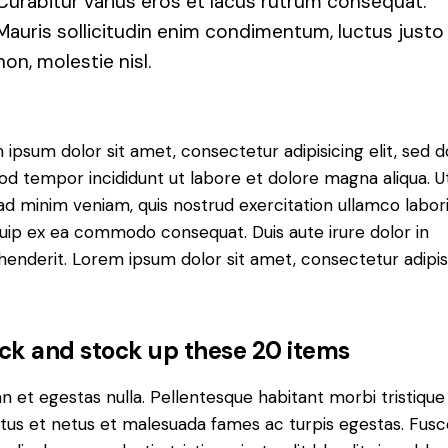
Curabitur varius eros et lacus rutrum consequat.
Mauris sollicitudin enim condimentum, luctus justo
non, molestie nisl.
ipsum dolor sit amet, consectetur adipisicing elit, sed d
od tempor incididunt ut labore et dolore magna aliqua. U
d minim veniam, quis nostrud exercitation ullamco laboris
quip ex ea commodo consequat. Duis aute irure dolor in
henderit. Lorem ipsum dolor sit amet, consectetur adipi
ck and stock up these 20 items
 et egestas nulla. Pellentesque habitant morbi tristique
tus et netus et malesuada fames ac turpis egestas. Fusc