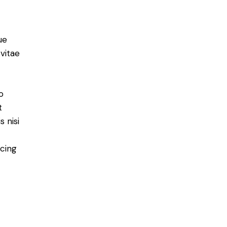
ue
 vitae
o
t
 nisi
scing