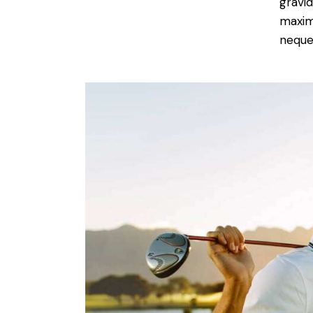
gravid
maxim
neque 