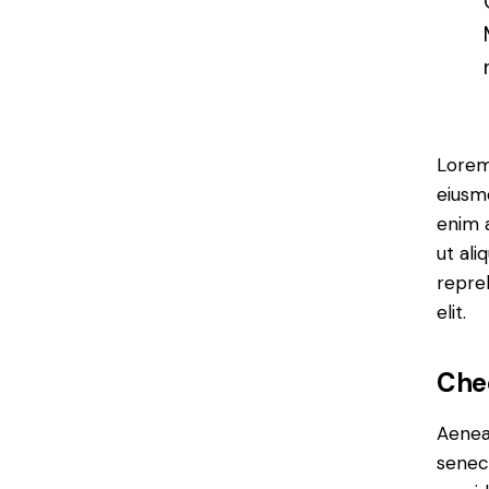
Lorem 
eiusm
enim a
ut ali
repre
elit.
Che
Aenean
senec