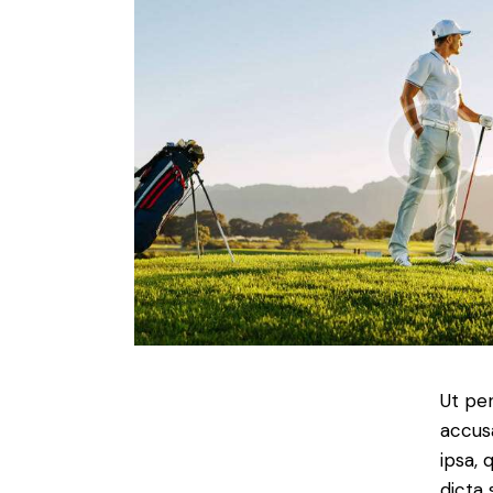
Ut per
accus
ipsa, 
dicta 