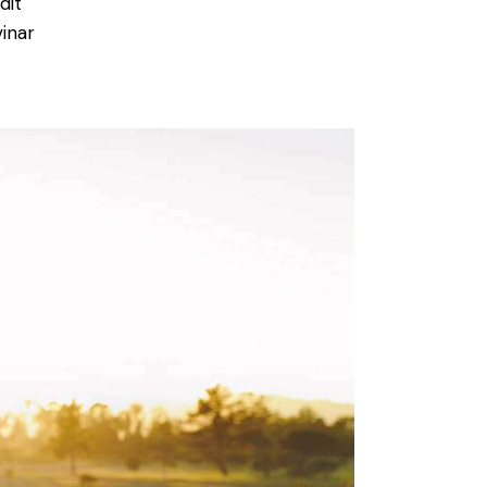
dit
inar