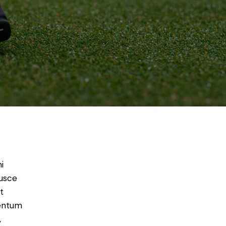
i
Fusce
t
mentum
,