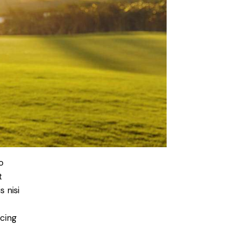
o
t
 nisi
scing