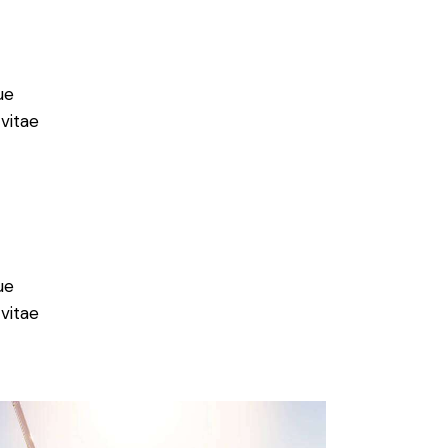
ue
 vitae
ue
 vitae