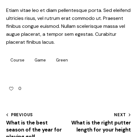
Etiam vitae leo et diam pellentesque porta. Sed eleifend
ultricies risus, vel rutrum erat commodo ut. Praesent
finibus congue euismod. Nullam scelerisque massa vel
augue placerat, a tempor sem egestas. Curabitur
placerat finibus lacus.
Course
Game
Green
0
PREVIOUS
NEXT
What is the best
What is the right putter
season of the year for
length for your height
playing golf