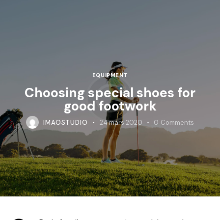
EQUIPMENT
Choosing special shoes for
good footwork
IMAOSTUDIO
24 mars 2020
0
Comments