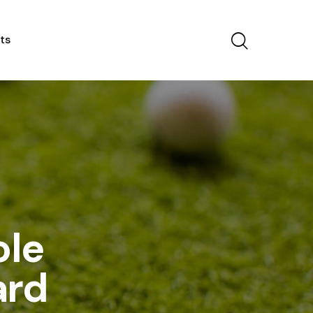
ts
ole
ard