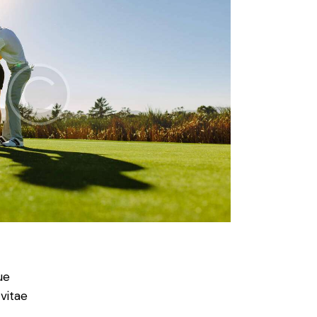
ue
 vitae