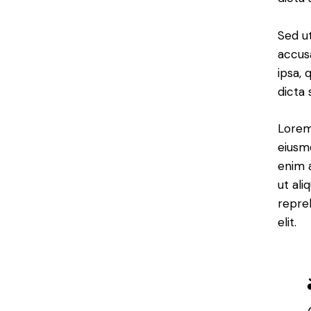
Sed ut
accus
ipsa, 
dicta 
Lorem 
eiusm
enim a
ut ali
repre
elit.