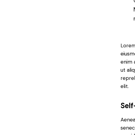
Lorem 
eiusm
enim a
ut ali
repre
elit.
Sel
Aenean
senec