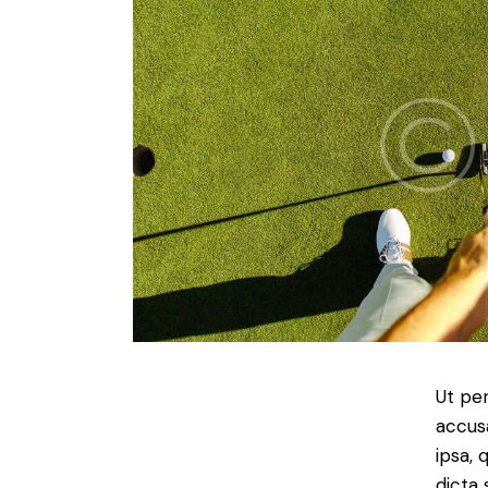
Ut per
accus
ipsa, 
dicta 