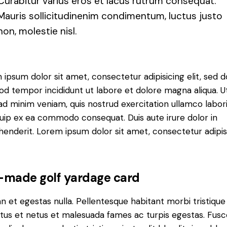
Curabitur varius eros et lacus rutrum consequat.
Mauris sollicitudinenim condimentum, luctus justo
non, molestie nisl.
ipsum dolor sit amet, consectetur adipisicing elit, sed d
od tempor incididunt ut labore et dolore magna aliqua. U
d minim veniam, quis nostrud exercitation ullamco laboris
quip ex ea commodo consequat. Duis aute irure dolor in
henderit. Lorem ipsum dolor sit amet, consectetur adipi
f-made golf yardage card
 et egestas nulla. Pellentesque habitant morbi tristique
tus et netus et malesuada fames ac turpis egestas. Fusc