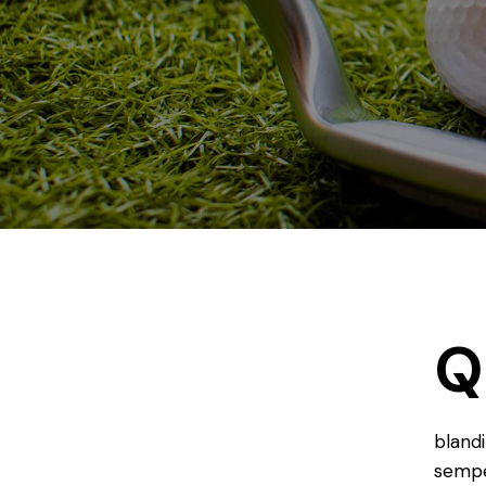
Q
blandi
semper