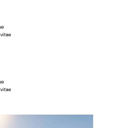
ue
 vitae
ue
 vitae