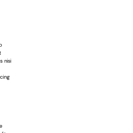
o
t
 nisi
scing
e