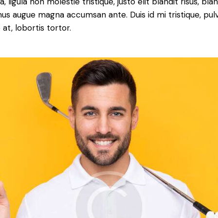
a, ligula non molestie tristique, justo elit blandit risus, blan
us augue magna accumsan ante. Duis id mi tristique, pulv
at, lobortis tortor.