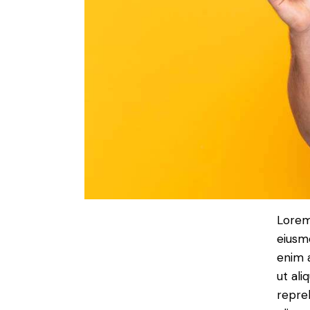
Lorem 
eiusm
enim a
ut ali
repre