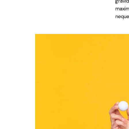
gravid
maxim
neque 