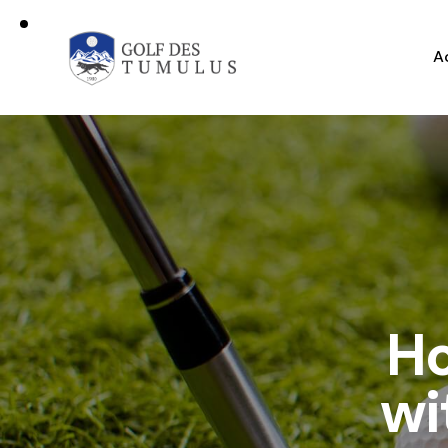
A
Ho
wi