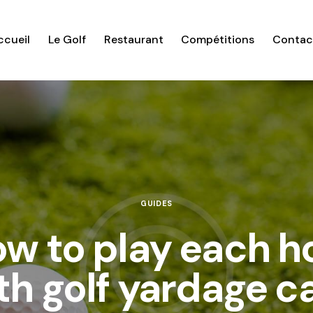
ccueil
Le Golf
Restaurant
Compétitions
Contac
GUIDES
w to play each h
th golf yardage c