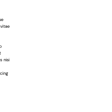
ue
 vitae
o
t
 nisi
scing