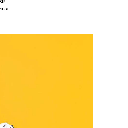
dit
inar