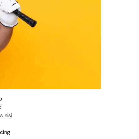
o
t
 nisi
scing