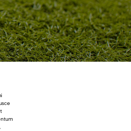
i
Fusce
t
mentum
,