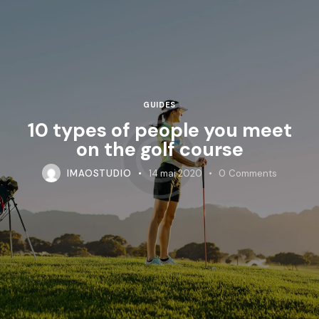
GUIDES
10 types of people you meet
on the golf course
IMAOSTUDIO
14 mai 2020
0
Comments